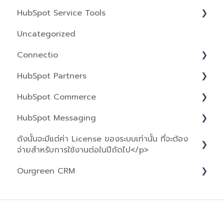
HubSpot Service Tools
Design Manager
Prospecting
Account Management
Reports
Uncategorized
Landing Pages
Products & Quotes
User Management
Analytics Tool
Tickets
Connectio
SEO
Forecast
Account Security
Dashboards
Knowledge Base
HubSpot Partners
Snippets
Privacy & Consent
Data Management
Feedback Surveys
Overview
HubSpot Commerce
Meetings
Billing
Goals
Help Desk
Partner tools
HubSpot Messaging
Smart Deal Progression
Quotes
ดังนั้นจะมีแต่ค่า License ของระบบเท่านั้น ที่จะต้อง
Inbox
จ่ายสำหรับการใช้งานต่อในปีถัดไป</p>
Chatflows
Ourgreen CRM
Q&A
Account Setup
Contact CRM