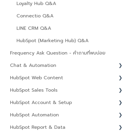
Tasks
Auto Messaging
Product Setting
CTAs
Loyalty Hub Q&A
GDPR
ลงทะเบียนเพื่อดู LINE CRM VDOs Training
Overview
Scoring
Connectio Q&A
Companies
Introduction
Account Setting Up
Social
LINE CRM Q&A
Projects
Custom QR Code
Ads
HubSpot (Marketing Hub) Q&A
Frequency Ask Question - คำถามที่พบบ่อย
Message
Files
Chat & Automation
1:1 Chat
HubSpot Web Content
Report
Workflows
HubSpot Sales Tools
Activity and Billing
Inbox
Website Pages
HubSpot Account & Setup
API
Chatflow
Domains & URLs
Templates & Sequences
HubSpot Automation
Sequences
Blog
Documents
Integrations
HubSpot Report & Data
Feedback Surveys
Website & Landing Pages
Playbooks
Tracking Code
Workflows