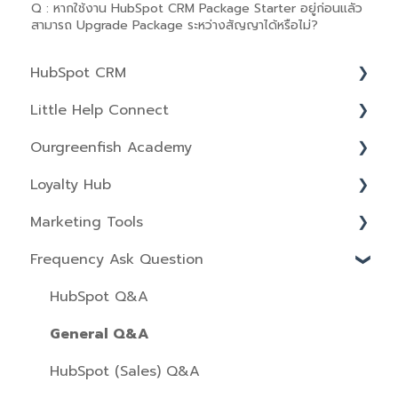
Q : หากใช้งาน HubSpot CRM Package Starter อยู่ก่อนแลัว
สามารถ Upgrade Package ระหว่างสัญญาได้หรือไม่?
HubSpot CRM
Little Help Connect
Properties
Ourgreenfish Academy
Object Settings
LINE Contacts
Loyalty Hub
Understanding Basic of Setting CRM
Account
Marketing Hub
Marketing Tools
CRM Set Up
Chatbot
Sales Hub
Point Setting
Frequency Ask Question
Contacts
Smart Rich Menu
HubSpot course training starter
Order Setting
Lists
Import & Export
Segment Messaging
Line CRM Training
Members Setting
Forms
HubSpot Q&A
Records
Initial Setup
LINE CRM
Reward Setting
Campaigns
General Q&A
Deals
Data Management
Reports
Marketing Email
HubSpot (Sales) Q&A