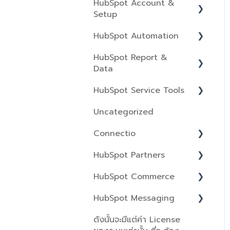
HubSpot Account &
Chatflow
Domains & URLs
Templates &
Setup
Sequences
Sequences
Blog
HubSpot Automation
Documents
Integrations
Feedback Surveys
Website & Landing
HubSpot Report &
Pages
Playbooks
Tracking Code
Workflows
Data
Design Manager
Prospecting
Account Management
HubSpot Service Tools
Reports
Landing Pages
Products & Quotes
User Management
Uncategorized
Analytics Tool
Tickets
SEO
Forecast
Account Security
Connectio
Dashboards
Knowledge Base
Snippets
Privacy & Consent
HubSpot Partners
Data Management
Feedback Surveys
Overview
Meetings
Billing
HubSpot Commerce
Goals
Help Desk
Partner tools
Smart Deal Progression
HubSpot Messaging
Quotes
ดังนั้นจะมีแต่ค่า License
Inbox