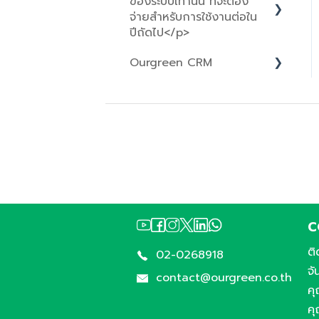
ของระบบเท่านั้น ที่จะต้อง
Chatflows
จ่ายสำหรับการใช้งานต่อใน
ปีถัดไป</p>
Ourgreen CRM
Q&A
Account Setup
Contact CRM
Company CRM
Deal CRM
Ticket CRM
C
Products
ติ
02-0268918
จั
contact@ourgreen.co.th
ค
ค