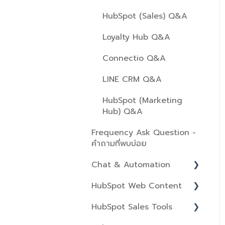
Data Management
Reports
Marketing Email
Deals
HubSpot (Sales) Q&A
Auto Messaging
Product Setting
CTAs
Tasks
Loyalty Hub Q&A
ลงทะเบียนเพื่อดู LINE CRM
Overview
Scoring
GDPR
VDOs Training
Connectio Q&A
Account Setting Up
Social
Companies
Introduction
LINE CRM Q&A
Ads
Projects
Custom QR Code
HubSpot (Marketing
Files
Hub) Q&A
Message
Frequency Ask Question -
1:1 Chat
คำถามที่พบบ่อย
Report
Chat & Automation
Activity and Billing
HubSpot Web Content
Workflows
API
HubSpot Sales Tools
Inbox
Website Pages