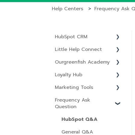
Help Centers
Frequency Ask Q
HubSpot CRM
Little Help Connect
Properties
Ourgreenfish Academy
Object Settings
LINE Contacts
Loyalty Hub
Understanding Basic of
Account
Marketing Hub
Setting CRM
Marketing Tools
Chatbot
Sales Hub
Point Setting
CRM Set Up
Frequency Ask
Smart Rich Menu
HubSpot course
Order Setting
Lists
Question
Contacts
training starter
Segment Messaging
Members Setting
Forms
Import & Export
Line CRM Training
HubSpot Q&A
Initial Setup
Reward Setting
Campaigns
Records
LINE CRM
General Q&A